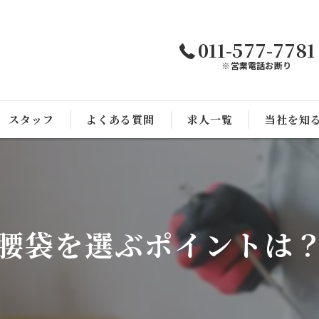
011-577-7781
※営業電話お断り
スタッフ
よくある質問
求人一覧
当社を知
未経験
経験者
腰袋を選ぶポイントは
完全週休二
アットホー
教育体制