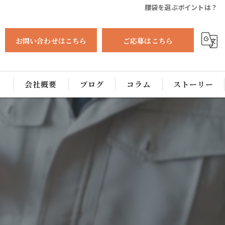
腰袋を選ぶポイントは？
お問い合わせはこちら
ご応募はこちら
る
会社概要
ブログ
コラム
ストーリー
？
日
ム